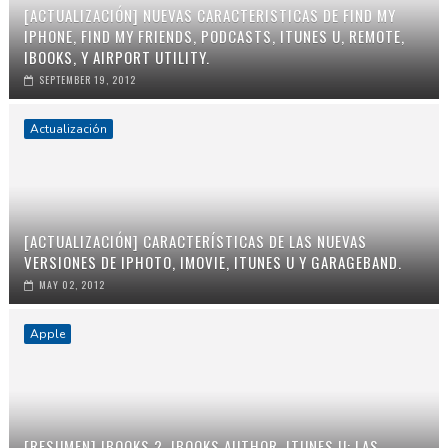
[ACTUALIZACIÓN] NUEVAS CARACTERISTICAS DE FIND MY
IPHONE, FIND MY FRIENDS, PODCASTS, ITUNES U, REMOTE,
IBOOKS, Y AIRPORT UTILITY.
SEPTEMBER 19, 2012
Actualización
[ACTUALIZACIÓN] CARACTERÍSTICAS DE LAS NUEVAS
VERSIONES DE IPHOTO, IMOVIE, ITUNES U Y GARAGEBAND.
MAY 02, 2012
Apple
[RESUMEN] IBOOKS 2, IBOOKS AUTHOR, ITUNES U: LAS