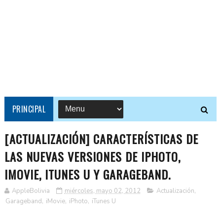
PRINCIPAL
[ACTUALIZACIÓN] CARACTERÍSTICAS DE
LAS NUEVAS VERSIONES DE IPHOTO,
IMOVIE, ITUNES U Y GARAGEBAND.
AppleBolivia
miércoles, mayo 02, 2012
Actualización
,
Garageband
,
iMovie
,
iPhoto
,
iTunes U