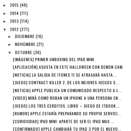
2015
(48)
►
2014
(111)
►
2013
(114)
►
2012
(271)
▼
DICIEMBRE
(16)
►
NOVIEMBRE
(21)
►
OCTUBRE
(36)
▼
[IMÁGENES] PRIMER UNBOXING DEL IPAD MINI.
[APLICACIÓN] ASUSTA EN ESTE HALLOWEEN CON DEMON CAM.
[NOTICIA] LA SALIDA DE ITUNES 11 SE ATRASARÁ HASTA...
[JUEGO] CONTRACT KILLER 2, DE LOS MEJORES JUEGOS S...
[NOTICIA] APPLE PUBLICA UN COMUNICADO RESPECTO A L...
[VIDEO] MIRÁ COMO ROBAN UN IPHONE A UNA PERSONA EN...
[JUEGO] LOS TRES CERDITOS. LIBRO – JUEGO DE ITBOOK...
[RUMOR] APPLE ESTARÍA PREPARANDO SU PROPIO SERVICI...
[CURIOSIDAD] IPAD MINI: APARTE DE SER EL IPAD MAS ...
[CONFIRMADO] APPLE CAMBIARÁ TU IPAD 3 POR EL NUEVO...