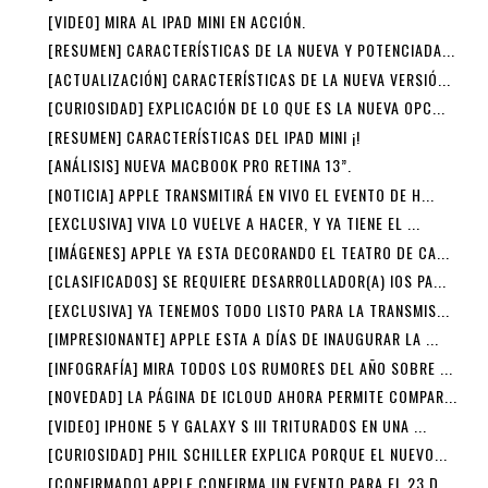
[VIDEO] MIRA AL IPAD MINI EN ACCIÓN.
[RESUMEN] CARACTERÍSTICAS DE LA NUEVA Y POTENCIADA...
[ACTUALIZACIÓN] CARACTERÍSTICAS DE LA NUEVA VERSIÓ...
[CURIOSIDAD] EXPLICACIÓN DE LO QUE ES LA NUEVA OPC...
[RESUMEN] CARACTERÍSTICAS DEL IPAD MINI ¡!
[ANÁLISIS] NUEVA MACBOOK PRO RETINA 13”.
[NOTICIA] APPLE TRANSMITIRÁ EN VIVO EL EVENTO DE H...
[EXCLUSIVA] VIVA LO VUELVE A HACER, Y YA TIENE EL ...
[IMÁGENES] APPLE YA ESTA DECORANDO EL TEATRO DE CA...
[CLASIFICADOS] SE REQUIERE DESARROLLADOR(A) IOS PA...
[EXCLUSIVA] YA TENEMOS TODO LISTO PARA LA TRANSMIS...
[IMPRESIONANTE] APPLE ESTA A DÍAS DE INAUGURAR LA ...
[INFOGRAFÍA] MIRA TODOS LOS RUMORES DEL AÑO SOBRE ...
[NOVEDAD] LA PÁGINA DE ICLOUD AHORA PERMITE COMPAR...
[VIDEO] IPHONE 5 Y GALAXY S III TRITURADOS EN UNA ...
[CURIOSIDAD] PHIL SCHILLER EXPLICA PORQUE EL NUEVO...
[CONFIRMADO] APPLE CONFIRMA UN EVENTO PARA EL 23 D...