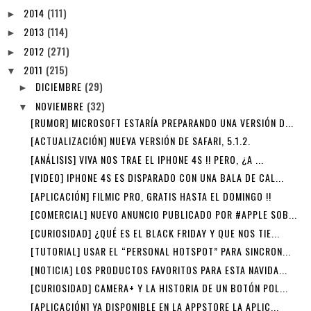
2014
(111)
►
2013
(114)
►
2012
(271)
►
2011
(215)
▼
DICIEMBRE
(29)
►
NOVIEMBRE
(32)
▼
[RUMOR] MICROSOFT ESTARÍA PREPARANDO UNA VERSIÓN D...
[ACTUALIZACIÓN] NUEVA VERSIÓN DE SAFARI, 5.1.2.
[ANÁLISIS] VIVA NOS TRAE EL IPHONE 4S !! PERO, ¿A ...
[VIDEO] IPHONE 4S ES DISPARADO CON UNA BALA DE CAL...
[APLICACIÓN] FILMIC PRO, GRATIS HASTA EL DOMINGO !!
[COMERCIAL] NUEVO ANUNCIO PUBLICADO POR #APPLE SOB...
[CURIOSIDAD] ¿QUÉ ES EL BLACK FRIDAY Y QUE NOS TIE...
[TUTORIAL] USAR EL “PERSONAL HOTSPOT” PARA SINCRON...
[NOTICIA] LOS PRODUCTOS FAVORITOS PARA ESTA NAVIDA...
[CURIOSIDAD] CAMERA+ Y LA HISTORIA DE UN BOTÓN POL...
[APLICACIÓN] YA DISPONIBLE EN LA APPSTORE LA APLIC...