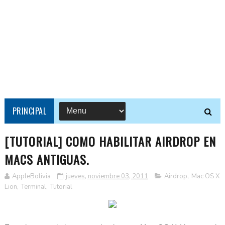
PRINCIPAL
[TUTORIAL] COMO HABILITAR AIRDROP EN
MACS ANTIGUAS.
AppleBolivia
jueves, noviembre 03, 2011
Airdrop
,
Mac OS X
Lion
,
Terminal
,
Tutorial