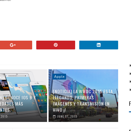
Apple
[NOTICIA] LA WWDC 2015 ESTA
N] CONOCE IOS 9 Y
LLEGANDO, PRIMERAS
EDADES MÁS
IMÁGENES Y TRANSMISIÓN EN
NTES.
VIVO ¡!
 2015
JUNE 07, 2015