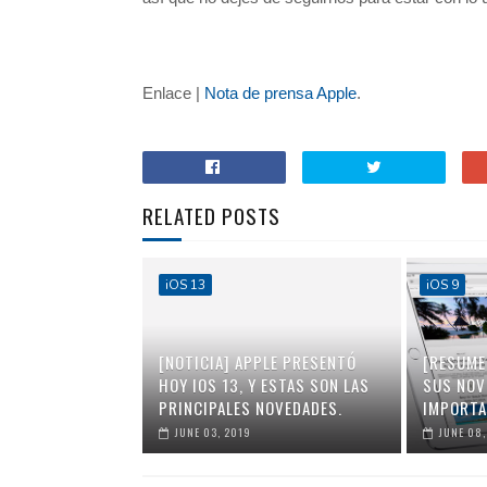
Enlace |
Nota de prensa Apple
.
RELATED POSTS
iOS 13
iOS 9
[NOTICIA] APPLE PRESENTÓ
[RESUME
HOY IOS 13, Y ESTAS SON LAS
SUS NOV
PRINCIPALES NOVEDADES.
IMPORTA
JUNE 03, 2019
JUNE 08,