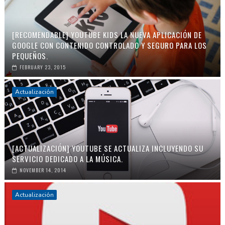
[RECOMENDABLE] YOUTUBE KIDS LA NUEVA APLICACIÓN DE
GOOGLE CON CONTENIDO CONTROLADO Y SEGURO PARA LOS
PEQUEÑOS.
FEBRUARY 23, 2015
Actualización
[ACTUALIZACIÓN] YOUTUBE SE ACTUALIZA INCLUYENDO SU
SERVICIO DEDICADO A LA MÚSICA.
NOVEMBER 14, 2014
Actualización