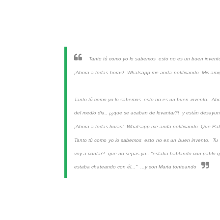
Tanto tú como yo lo sabemos
esto no es un buen inven
¡Ahora a todas horas!
Whatsapp me anda notificando
Mis ami
Tanto tú como yo lo sabemos
esto no es un buen invento.
Aho
del medio dia.. ¡¿que se acaban de levantar?!
y están desay
¡Ahora a todas horas!
Whatsapp me anda notificando
Que Pab
Tanto tú como yo lo sabemos
esto no es un buen invento.
Tu 
voy a contar?
que no sepas ya.. "estaba hablando con pablo q
estaba chateando con él..."
...y con Marta tonteando