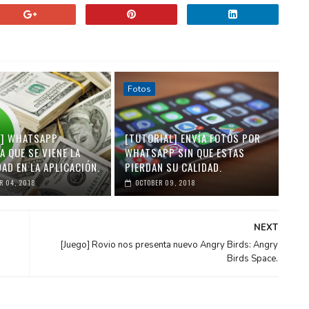
Fotos
A] WHATSAPP
[TUTORIAL] ENVÍA FOTOS POR
 QUE SE VIENE LA
WHATSAPP SIN QUE ESTAS
AD EN LA APLICACIÓN.
PIERDAN SU CALIDAD.
R 04, 2018
OCTOBER 09, 2018
NEXT
[Juego] Rovio nos presenta nuevo Angry Birds: Angry
Birds Space.