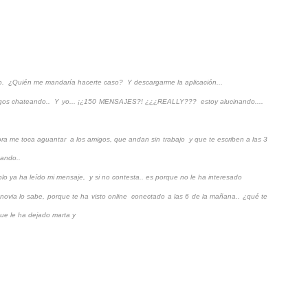
to.
¿Quién me mandaría hacerte caso?
Y descargarme la aplicación...
gos chateando..
Y yo... ¡¿150 MENSAJES?! ¿¿¿REALLY???
estoy alucinando....
ra me toca aguantar
a los amigos, que andan sin trabajo
y que te escriben a las 3
unando..
lo ya ha leído mi mensaje,
y si no contesta.. es porque no le ha interesado
novia lo sabe, porque te ha visto online
conectado a las 6 de la mañana.. ¿qué te
ue le ha dejado marta y