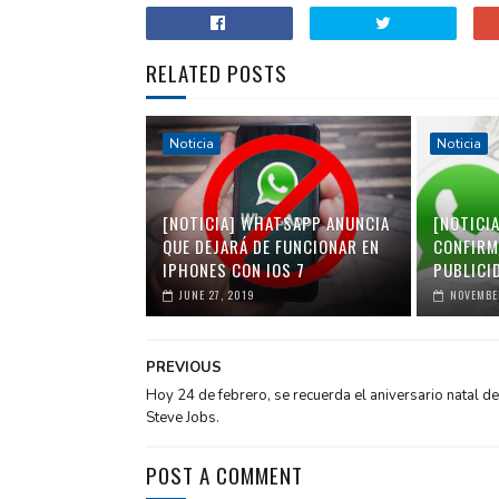
RELATED POSTS
Noticia
Noticia
[NOTICIA] WHATSAPP ANUNCIA
[NOTICI
QUE DEJARÁ DE FUNCIONAR EN
CONFIRMA
IPHONES CON IOS 7
PUBLICID
JUNE 27, 2019
NOVEMBE
PREVIOUS
Hoy 24 de febrero, se recuerda el aniversario natal de
Steve Jobs.
POST A COMMENT