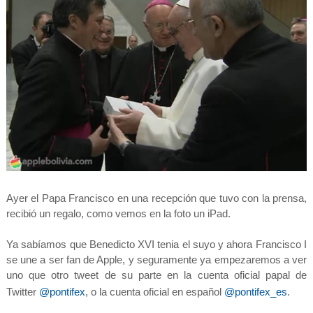
Ayer el Papa Francisco en una recepción que tuvo con la prensa,
recibió un regalo, como vemos en la foto un iPad.
Ya sabíamos que Benedicto XVI tenia el suyo y ahora Francisco I
se une a ser fan de Apple, y seguramente ya empezaremos a ver
uno que otro tweet de su parte en la cuenta oficial papal de
Twitter
@pontifex
, o la cuenta oficial en español
@pontifex_es
.