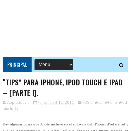
PRINCIPAL
“TIPS” PARA IPHONE, IPOD TOUCH E IPAD
– [PARTE I].
AppleBolivia
lunes, abril 11, 2011
iOS 3
,
iPad
,
iPhone
,
iPod
touch
,
Tips
Hay algunas cosas que Apple incluye en el software del iPhone, iPod e iPad y
que no necesariamente lo publica, así que abrimos esta nueva sección en