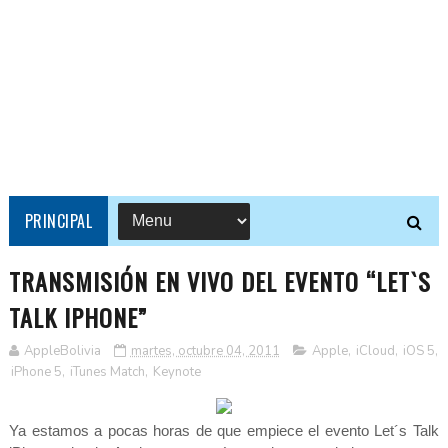
PRINCIPAL
TRANSMISIÓN EN VIVO DEL EVENTO “LET`S
TALK IPHONE”
AppleBolivia
martes, octubre 04, 2011
Apple
,
iCloud
,
iOS 5
,
iPhone 5
,
iTunes Match
,
Keynote
Ya estamos a pocas horas de que empiece el evento Let´s Talk