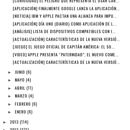
[CURIOSIDAD] EL PELIGRO QUE REPRESENTA EL USAR CAR...
[APLICACIÓN] FINALMENTE GOOGLE LANZA LA APLICACIÓN...
[NOTICIA] IBM Y APPLE PACTAN UNA ALIANZA PARA IMPU...
[APLICACIÓN] DÍA UNO (DIARIO) COMO APLICACIÓN DE L...
[ANÁLISIS] LISTA DE DISPOSITIVOS COMPATIBLES CON I...
[ACTUALIZACIÓN] CARACTERÍSTICAS DE LA NUEVA VERSIÓ...
[JUEGO] EL JUEGO OFICIAL DE CAPITÁN AMÉRICA: EL SO...
[VIDEO] APPLE PRESENTA “PATERNIDAD”, EL NUEVO COME...
[ACTUALIZACIÓN] CARACTERÍSTICAS DE LA NUEVA VERSIÓ...
JUNIO
(6)
►
MAYO
(4)
►
ABRIL
(11)
►
MARZO
(4)
►
FEBRERO
(6)
►
ENERO
(6)
►
2013
(114)
►
2012
(271)