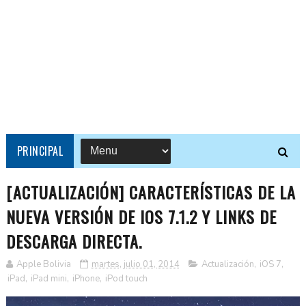
PRINCIPAL
[ACTUALIZACIÓN] CARACTERÍSTICAS DE LA
NUEVA VERSIÓN DE IOS 7.1.2 Y LINKS DE
DESCARGA DIRECTA.
Apple Bolivia
martes, julio 01, 2014
Actualización
,
iOS 7
,
iPad
,
iPad mini
,
iPhone
,
iPod touch