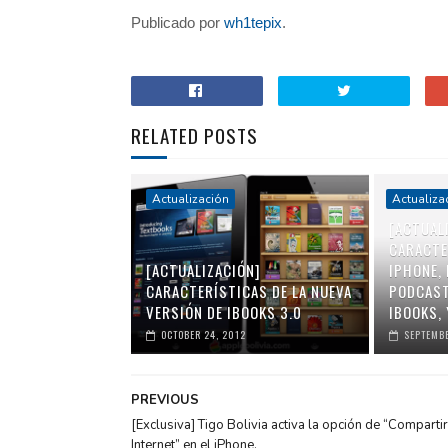
Publicado por
wh1tepix
.
RELATED POSTS
Actualización
Actualiza
[ACTUAL
CARACTE
[ACTUALIZACIÓN]
IPHONE, 
CARACTERÍSTICAS DE LA NUEVA
PODCAST
VERSIÓN DE IBOOKS 3.0
IBOOKS, 
OCTOBER 24, 2012
SEPTEMBE
PREVIOUS
[Exclusiva] Tigo Bolivia activa la opción de “Compartir
Internet” en el iPhone.