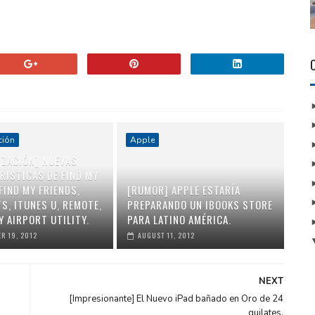
ción
Apple
IZACIÓN] NUEVAS
RISTICAS DE FIND MY
FIND MY FRIENDS,
[RUMOR] APPLE ESTARÍA
S, ITUNES U, REMOTE,
PREPARANDO UN IBOOKS STORE
Y AIRPORT UTILITY.
PARA LATINO AMÉRICA.
R 19, 2012
AUGUST 11, 2012
NEXT
[Impresionante] El Nuevo iPad bañado en Oro de 24
quilates.