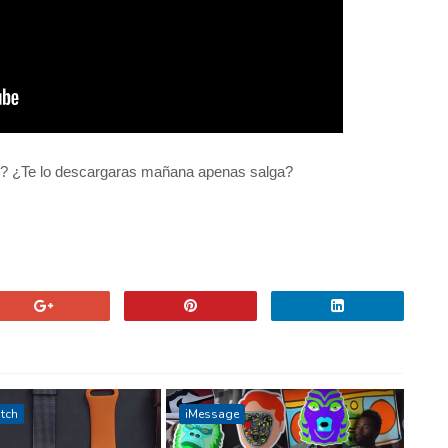
s? ¿Te lo descargaras mañana apenas salga?
tch
iMessage