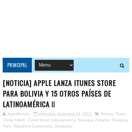
PRINCIPAL
[NOTICIA] APPLE LANZA ITUNES STORE
PARA BOLIVIA Y 15 OTROS PAÍSES DE
LATINOAMÉRICA !!
AppleBolivia
miércoles, diciembre 14, 2011
Bolivia
,
iTunes
,
iTunes Match
,
iTunes Store
,
Latinoamerica
,
Nicargua
,
Panama
,
Paraguay
,
Peru
,
Republica Dominicana
,
Venezuela